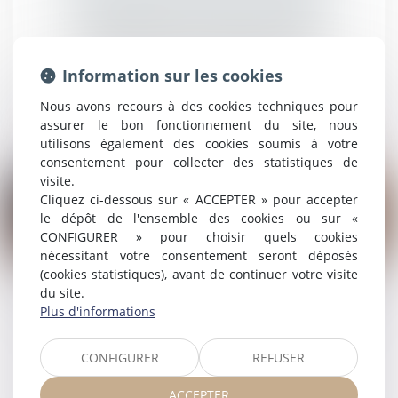
compensatoire constitue une fraude
Droit de la famille, des personnes et de leur
patrimoine
/
Divorce et séparation
Information sur les cookies
Nous avons recours à des cookies techniques pour
Lire la suite
assurer le bon fonctionnement du site, nous
utilisons également des cookies soumis à votre
consentement pour collecter des statistiques de
visite.
Cliquez ci-dessous sur « ACCEPTER » pour accepter
le dépôt de l'ensemble des cookies ou sur «
CONFIGURER » pour choisir quels cookies
14
nécessitant votre consentement seront déposés
mai
(cookies statistiques), avant de continuer votre visite
du site.
Bien grevé d’usufruit : comment se déroule
Plus d'informations
l’attribution préférentielle ?
Droit de la famille, des personnes et de leur
CONFIGURER
REFUSER
patrimoine
ACCEPTER