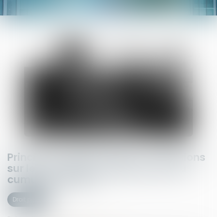
Principe « non bis in idem » : précisions
sur les conditions d’application du
cumul des peines
Droit pénal