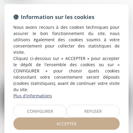
Publié le :
07/07/2025
Source :
www.lemag-juridique.com
Information sur les cookies
Conformément au principe « non bis in idem » (ou « ne bis
in idem »), nul ne peut être poursuivi ni condamné deux
Nous avons recours à des cookies techniques pour
fois pour les mêmes faits...
assurer le bon fonctionnement du site, nous
utilisons également des cookies soumis à votre
Lire la suite
consentement pour collecter des statistiques de
visite.
Cliquez ci-dessous sur « ACCEPTER » pour accepter
le dépôt de l'ensemble des cookies ou sur «
CONFIGURER » pour choisir quels cookies
nécessitant votre consentement seront déposés
(cookies statistiques), avant de continuer votre visite
du site.
Plus d'informations
07
CONFIGURER
REFUSER
juil.
ACCEPTER
Principe « non bis in idem » : précisions sur les