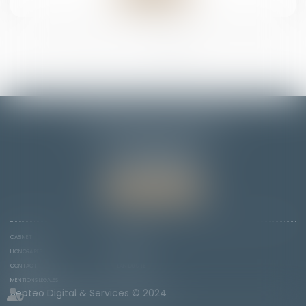
<<
<
1
2
3
>
>>
EMMANUELLE FLORENTIN
7 Rue du Dôme
67000 STRASBOURG
Tél :
06 78 65 95 90
Nous localiser
CABINET
COMPÉTENCES
HONORAIRES
ACTUS
CONTACT
PLAN DU SITE
MENTIONS LÉGALES
Septeo Digital & Services © 2024