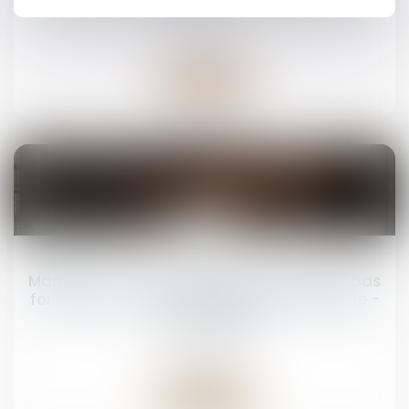
conditions d’application du cumul des peines
Droit pénal
Lire la suite
12
mai
Magistrats : une faute pénale n'emporte pas
forcément une condamnation disciplinaire -
Actu-Juridique
Droit pénal
Lire la suite