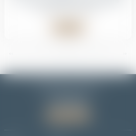
: la Cour de cassation confirme la règle
Droit pénal
/
(NPU) Infraction
Lire la suite
...
...
<<
<
7
8
9
10
11
12
13
>
>>
EMMANUELLE FLORENTIN
7 Rue du Dôme
67000 STRASBOURG
Tél :
06 78 65 95 90
Nous localiser