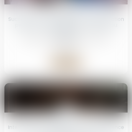
21
mars
Succession et quasi-usufruit : l’administration
peut-elle rectifier une dette déclarée au
passif ?
Droit de la famille, des personnes et de leur
patrimoine
Lire la suite
17
mars
Interdiction de captation en cours d’audience