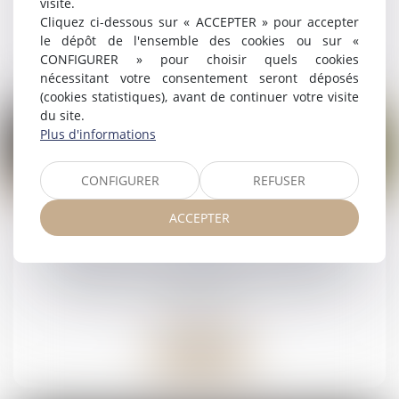
visite.
Cliquez ci-dessous sur « ACCEPTER » pour accepter
le dépôt de l'ensemble des cookies ou sur «
Lire la suite
CONFIGURER » pour choisir quels cookies
nécessitant votre consentement seront déposés
(cookies statistiques), avant de continuer votre visite
du site.
Plus d'informations
CONFIGURER
REFUSER
25
mars
ACCEPTER
Droit de visite en espace de rencontre :
l’obligation pour le juge de fixer une durée
Droit de la famille, des personnes et de leur
patrimoine
Lire la suite