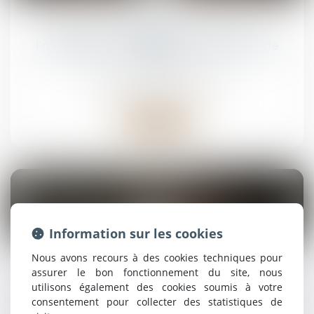
avr.
Outrage à magistrat : précisions sur
l’application de l’article 434-24 du Code
pénal
Droit pénal
/
(NPU) Infraction
Lire la suite
31
Information sur les cookies
mars
Nous avons recours à des cookies techniques pour
Préemption et délaissement : retour sur la
assurer le bon fonctionnement du site, nous
notion d’abus d’autorité
utilisons également des cookies soumis à votre
consentement pour collecter des statistiques de
Droit pénal
/
(NPU) Infraction