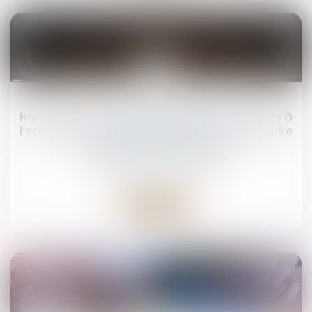
24
mars
Harcèlement sexuel : la répétition de propos à
l’encontre de plusieurs personnes peut suffire
à caractériser l’infraction
Droit pénal
/
(NPU) Infraction
Lire la suite