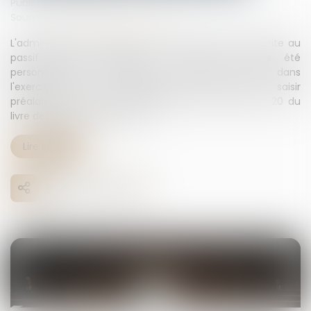
Publié le :
21/03/2025
Source :
www.lemag-juridique.com
L'administration fiscale peut écarter une dette inscrite au
passif d’une succession si celle-ci n'a pas été
personnellement constatée par l'officier public dans
l'exercice de ses fonctions, sans avoir à saisir
préalablement le juge, conformément à l'article L 20 du
livre des procédures fiscales...
Lire la suite
07