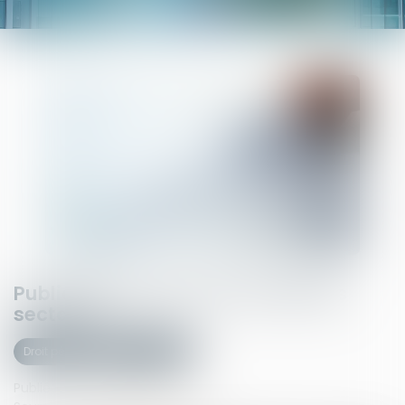
Publication de la loi sur les dérives
sectaires
Droit pénal
(NPU) Infraction
Publié le :
23/05/2024