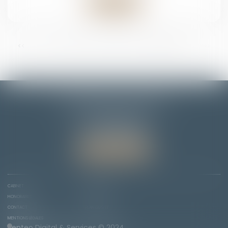
Lire la suite
...
<<
<
12
13
14
15
16
17
18
>
>>
EMMANUELLE FLORENTIN
7 Rue du Dôme
67000 STRASBOURG
Tél :
06 78 65 95 90
Nous localiser
CABINET
COMPÉTENCES
HONORAIRES
ACTUS
CONTACT
PLAN DU SITE
MENTIONS LÉGALES
Septeo Digital & Services © 2024