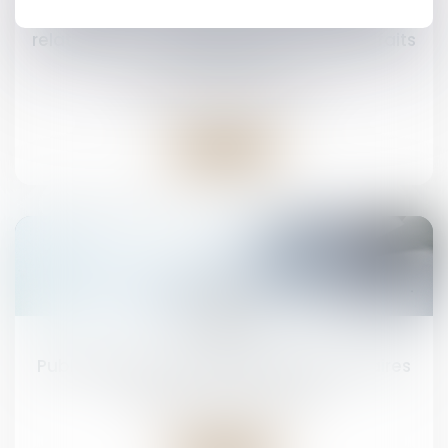
conjoint : la circonstance aggravante est
caractérisée si l’infraction est animée par les
relations ayant existé entre l’auteur des faits
et la victime
Droit pénal
/
(NPU) Infraction
Lire la suite
23
mai
Publication de la loi sur les dérives sectaires
Droit pénal
/
(NPU) Infraction