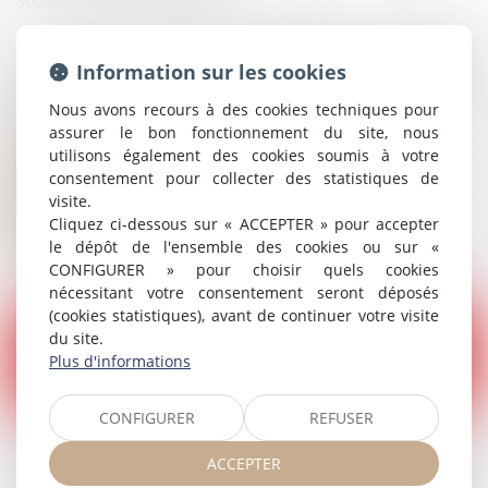
Source :
www.actu-juridique.fr
La loi n° 2024-420 du 10 mai 2024 visant à renforcer la
lutte contre les dérives sectaires et à améliorer
Information sur les cookies
l’accompagnement des victimes a été publiée au Journal
Nous avons recours à des cookies techniques pour
officiel du 11 mai 2024...
assurer le bon fonctionnement du site, nous
utilisons également des cookies soumis à votre
Lire la suite
consentement pour collecter des statistiques de
visite.
Cliquez ci-dessous sur « ACCEPTER » pour accepter
le dépôt de l'ensemble des cookies ou sur «
CONFIGURER » pour choisir quels cookies
nécessitant votre consentement seront déposés
(cookies statistiques), avant de continuer votre visite
du site.
Plus d'informations
30
CONFIGURER
REFUSER
mai
ACCEPTER
Commission de l’infraction par l’ancien