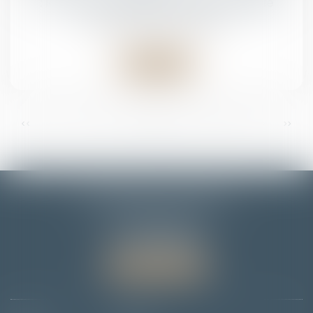
: la Cour de cassation confirme la règle
Droit pénal
/
(NPU) Infraction
Lire la suite
...
...
<<
<
7
8
9
10
11
12
13
>
>>
EMMANUELLE FLORENTIN
7 Rue du Dôme
67000 STRASBOURG
Tél :
06 78 65 95 90
Nous localiser