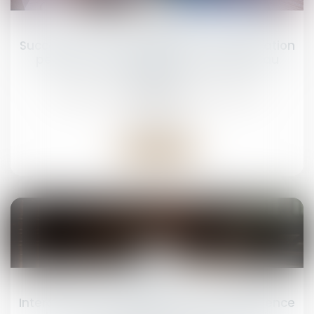
21
mars
Succession et quasi-usufruit : l’administration
peut-elle rectifier une dette déclarée au
passif ?
Droit de la famille, des personnes et de leur
patrimoine
Lire la suite
17
mars
Interdiction de captation en cours d’audience