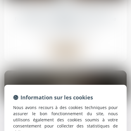
avr.
Outrage à magistrat : précisions sur
l’application de l’article 434-24 du Code
pénal
Droit pénal
/
(NPU) Infraction
Lire la suite
31
Information sur les cookies
mars
Nous avons recours à des cookies techniques pour
Préemption et délaissement : retour sur la
assurer le bon fonctionnement du site, nous
notion d’abus d’autorité
utilisons également des cookies soumis à votre
consentement pour collecter des statistiques de
Droit pénal
/
(NPU) Infraction