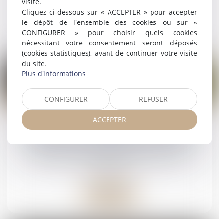
visite.
Cliquez ci-dessous sur « ACCEPTER » pour accepter
le dépôt de l'ensemble des cookies ou sur «
Lire la suite
CONFIGURER » pour choisir quels cookies
nécessitant votre consentement seront déposés
(cookies statistiques), avant de continuer votre visite
du site.
Plus d'informations
CONFIGURER
REFUSER
25
mars
ACCEPTER
Droit de visite en espace de rencontre :
l’obligation pour le juge de fixer une durée
Droit de la famille, des personnes et de leur
patrimoine
Lire la suite