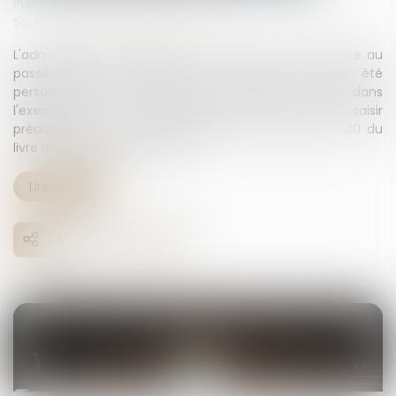
Publié le :
21/03/2025
Source :
www.lemag-juridique.com
L'administration fiscale peut écarter une dette inscrite au
passif d’une succession si celle-ci n'a pas été
personnellement constatée par l'officier public dans
l'exercice de ses fonctions, sans avoir à saisir
préalablement le juge, conformément à l'article L 20 du
livre des procédures fiscales...
Lire la suite
07