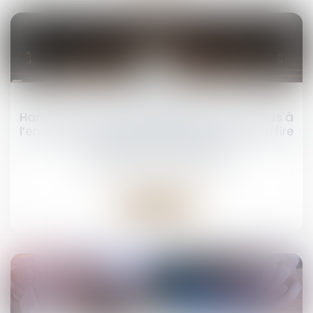
24
mars
Harcèlement sexuel : la répétition de propos à
l’encontre de plusieurs personnes peut suffire
à caractériser l’infraction
Droit pénal
/
(NPU) Infraction
Lire la suite