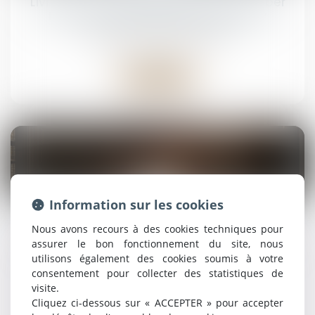
Livreurs des plateformes Deliveroo et Uber
Eats : une traite des êtres humains ?
Droit pénal
/
(NPU) Infraction
Lire la suite
15
Information sur les cookies
sept.
Nous avons recours à des cookies techniques pour
Maintien dans un système de traitement
automatisé : l’usage étranger à la mission
assurer le bon fonctionnement du site, nous
suffit à caractériser l’infraction
utilisons également des cookies soumis à votre
consentement pour collecter des statistiques de
Droit pénal
/
(NPU) Infraction
visite.
Cliquez ci-dessous sur « ACCEPTER » pour accepter