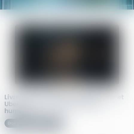
Livreurs des plateformes Deliveroo et
Uber Eats : une traite des êtres
humains ?
Droit pénal
(NPU) Infraction