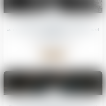
28
juil.
Les détenus ne voteront plus par
correspondance aux élections municipales et
législatives
Droit pénal
/
(NPU) Infraction
Lire la suite
15
juil.