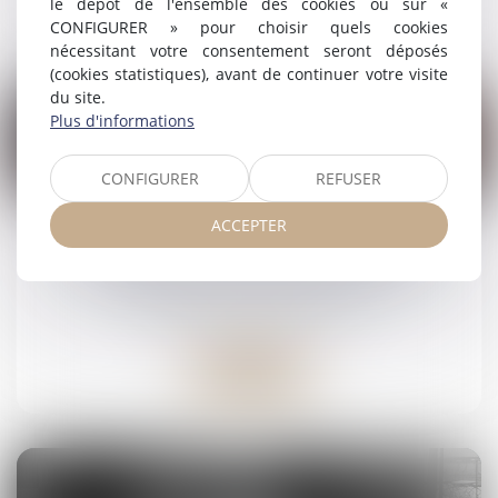
le dépôt de l'ensemble des cookies ou sur «
Lire la suite
CONFIGURER » pour choisir quels cookies
nécessitant votre consentement seront déposés
(cookies statistiques), avant de continuer votre visite
du site.
Plus d'informations
CONFIGURER
REFUSER
04
août
ACCEPTER
Le mandat d’arrêt visant Bachar al-Assad
annulé par la Cour de cassation
Droit pénal
/
(NPU) Infraction
Lire la suite