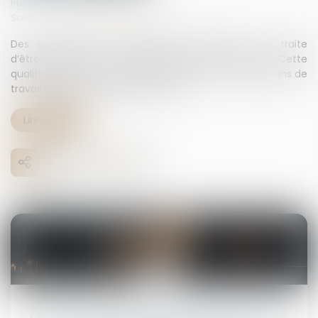
Publié le :
11/05/2026
Source :
www.leclubdesjuristes.com
Des associations ont déposé une plainte pour « traite
d’êtres humains » visant Deliveroo et Uber Eats. Cette
qualification pénale interroge concernant les conditions de
travail des livreurs des plateformes...
Lire la suite
11
mai