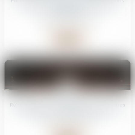
Prise illégale d’intérêts : dernières précisions
sur le point du départ du délai de la
prescription
Droit pénal
/
(NPU) Infraction
Lire la suite
30
juin
Réhabilitation du casier judiciaire : les peines
définitives sont également effacées
Droit pénal
/
(NPU) Infraction