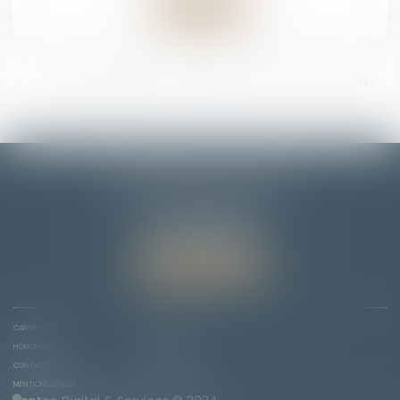
Lire la suite
...
<<
<
1
2
3
4
5
6
7
>
>>
EMMANUELLE FLORENTIN
7 Rue du Dôme
67000 STRASBOURG
Tél :
06 78 65 95 90
Nous localiser
CABINET
COMPÉTENCES
HONORAIRES
ACTUS
CONTACT
PLAN DU SITE
MENTIONS LÉGALES