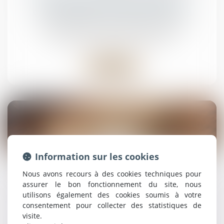
dissimulation d’une prestation
compensatoire constitue une fraude
Droit de la famille, des personnes et de leur
patrimoine
/
Divorce et séparation
Lire la suite
14
Information sur les cookies
mai
Nous avons recours à des cookies techniques pour
Bien grevé d’usufruit : comment se déroule
l’attribution préférentielle ?
assurer le bon fonctionnement du site, nous
utilisons également des cookies soumis à votre
Droit de la famille, des personnes et de leur
consentement pour collecter des statistiques de
patrimoine
visite.