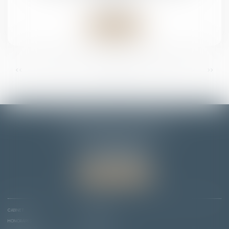
Lire la suite
...
...
<<
<
6
7
8
9
10
11
12
>
>>
EMMANUELLE FLORENTIN
7 Rue du Dôme
67000 STRASBOURG
Tél :
06 78 65 95 90
Nous localiser
CABINET
COMPÉTENCES
HONORAIRES
ACTUS