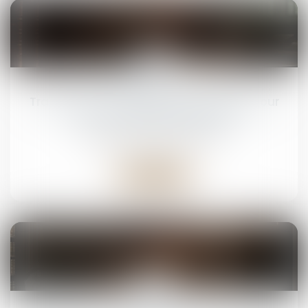
06
mai
Traitement des plaintes de mineures pour
viols : la France condamnée
Droit pénal
/
(NPU) Infraction
Lire la suite
22
avr.