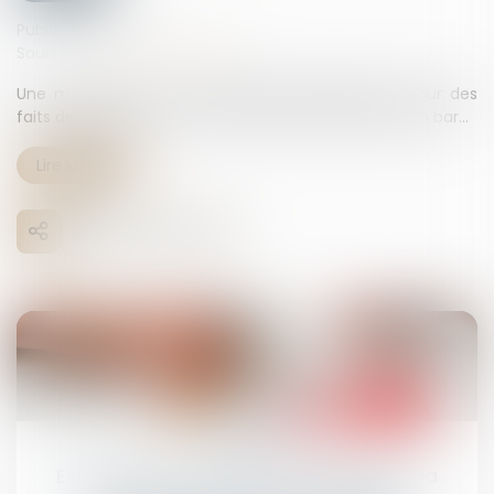
Publié le :
12/05/2025
Source :
www.actu-juridique.fr
Une magistrate a été condamnée pénalement pour des
faits de violences à la suite d’une altercation dans un bar...
Lire la suite
19
mai
Exequatur et autorité de chose jugée : la