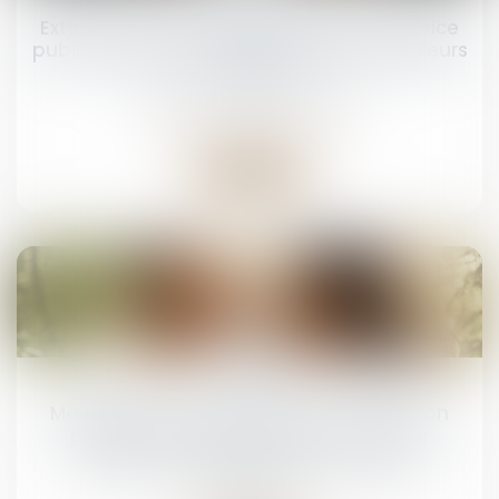
Extension de la notion de mission de service
public aux gardiens d’immeubles de bailleurs
sociaux
Droit pénal
/
(NPU) Infraction
Lire la suite
22
avr.
Mariage sous communauté : confiscation
possible d’un bien commun en valeur
Droit de la famille, des personnes et de leur
patrimoine