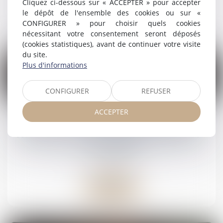
Cliquez ci-dessous sur « ACCEPTER » pour accepter
le dépôt de l'ensemble des cookies ou sur «
Lire la suite
CONFIGURER » pour choisir quels cookies
nécessitant votre consentement seront déposés
(cookies statistiques), avant de continuer votre visite
du site.
Plus d'informations
CONFIGURER
REFUSER
12
mai
ACCEPTER
Magistrats : une faute pénale n'emporte pas
forcément une condamnation disciplinaire -
Actu-Juridique
Droit pénal
Lire la suite