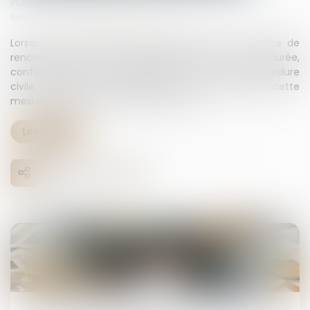
Publié le :
25/03/2025
Source :
www.lemag-juridique.com
Lorsqu'un droit de visite est exercé dans un espace de
rencontre, le juge doit impérativement en fixer la durée,
conformément à l'article 1180-5 du Code de procédure
civile. L'absence de précision quant à la durée de cette
mesure constitue une violation de la loi...
Lire la suite
17
juin