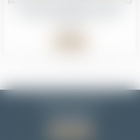
Mesure de placement provisoire : précision sur
le décompte des délais de procédure !
Droit de la famille, des personnes et de leur
patrimoine
Lire la suite
<<
<
1
2
3
4
>
>>
EMMANUELLE FLORENTIN
7 Rue du Dôme
67000 STRASBOURG
Tél :
06 78 65 95 90
Nous localiser