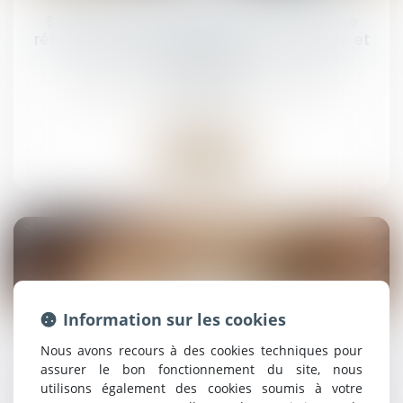
Solidarité fiscale entre ex-conjoints : une
réforme appliquée avec rigueur, rapidité et
humanité
Droit de la famille, des personnes et de leur
patrimoine
Lire la suite
14
mai
Information sur les cookies
Bien grevé d’usufruit : comment se déroule
Nous avons recours à des cookies techniques pour
l’attribution préférentielle ?
assurer le bon fonctionnement du site, nous
utilisons également des cookies soumis à votre
Droit de la famille, des personnes et de leur