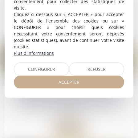
consentement pour collecter des statistiques de
patrimoine
visite.
Cliquez ci-dessous sur « ACCEPTER » pour accepter
le dépôt de l'ensemble des cookies ou sur «
Lire la suite
CONFIGURER » pour choisir quels cookies
nécessitant votre consentement seront déposés
(cookies statistiques), avant de continuer votre visite
du site.
Plus d'informations
CONFIGURER
REFUSER
22
avr.
ACCEPTER
Mariage sous communauté : confiscation
possible d’un bien commun en valeur
Droit de la famille, des personnes et de leur
patrimoine
Lire la suite