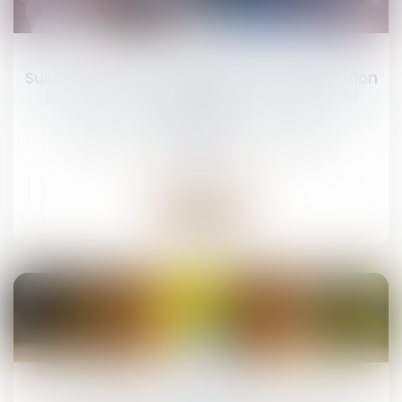
21
mars
Succession et quasi-usufruit : l’administration
peut-elle rectifier une dette déclarée au
passif ?
Droit de la famille, des personnes et de leur
patrimoine
Lire la suite
11
mars