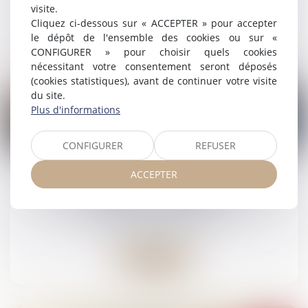
visite.
Cliquez ci-dessous sur « ACCEPTER » pour accepter
Lire la suite
le dépôt de l'ensemble des cookies ou sur «
CONFIGURER » pour choisir quels cookies
nécessitant votre consentement seront déposés
(cookies statistiques), avant de continuer votre visite
du site.
Plus d'informations
07
CONFIGURER
REFUSER
nov.
ACCEPTER
Conduite après absorption de cannabis :
droits de la défense
Droit pénal
/
(NPU) Infraction
Lire la suite