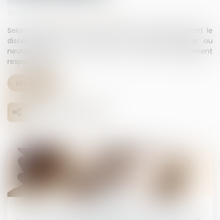
Publié le :
14/11/2024
Source :
www.lemag-juridique.com
Selon l’article 122-1 du Code pénal, une personne dont le
discernement est aboli par un trouble psychique ou
neuropsychique ne peut être tenue pénalement
responsable...
Lire la suite
14
nov.