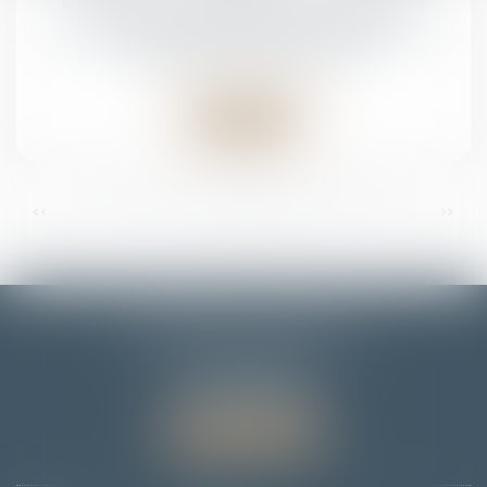
Divagation d’un animal domestique et
responsabilité pénale du propriétaire
Droit pénal
/
(NPU) Infraction
Lire la suite
...
...
<<
<
11
12
13
14
15
16
17
>
>>
EMMANUELLE FLORENTIN
7 Rue du Dôme
67000 STRASBOURG
Tél :
06 78 65 95 90
Nous localiser