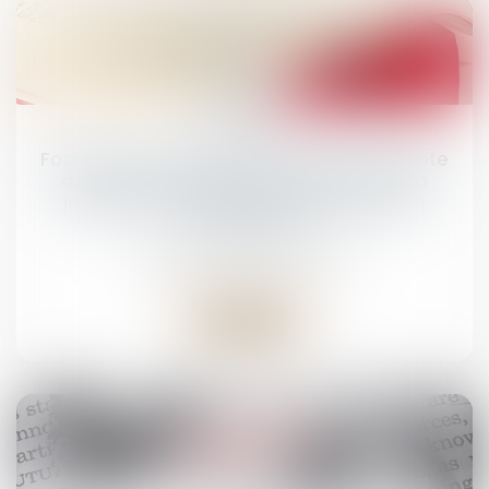
24
oct.
Focus sur les conditions de prise en compte
des condamnations prononcées par la
juridiction d’un État membre de l’Union
européenne
Droit pénal
/
(NPU) Infraction
Lire la suite