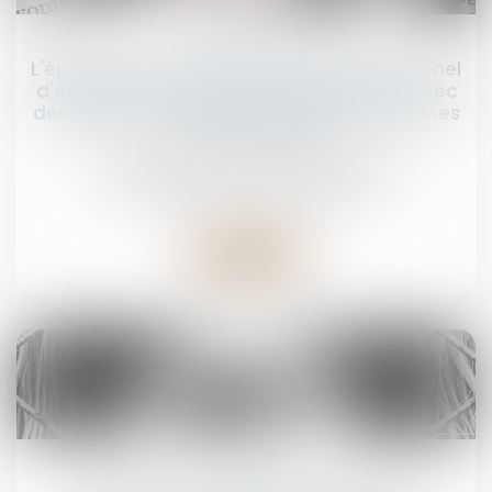
23
oct.
L'époux ayant alimenté un compte personnel
d'épargne de retraite complémentaire avec
des deniers communs doit des récompenses
à la communauté
Droit de la famille, des personnes et de leur
patrimoine
/
Divorce et séparation
Lire la suite
17
oct.