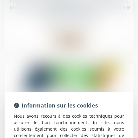
Irresponsabilité pénale pour trouble mental :
les mesures de sûreté doivent respecter la vie
privée de l’accusé
Droit pénal
/
(NPU) Infraction
Lire la suite
12
nov.
Information sur les cookies
Divorce et séparation de biens : la créance
est-elle à l’encontre de l’époux ou de
Nous avons recours à des cookies techniques pour
l’indivision ?
assurer le bon fonctionnement du site, nous
Droit de la famille, des personnes et de leur
utilisons également des cookies soumis à votre
patrimoine
/
Divorce et séparation
consentement pour collecter des statistiques de