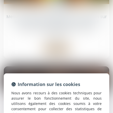
11
mars
Mesure de placement provisoire : précision sur
le décompte des délais de procédure !
Droit de la famille, des personnes et de leur
patrimoine
Lire la suite
Information sur les cookies
10
Nous avons recours à des cookies techniques pour
mars
assurer le bon fonctionnement du site, nous
utilisons également des cookies soumis à votre
Parquet national anti-criminalité organisée
Narcotrafic Loi organique
consentement pour collecter des statistiques de