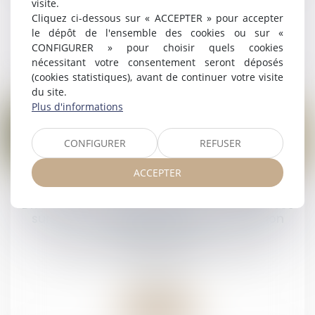
visite.
Droit pénal
/
(NPU) Infraction
Cliquez ci-dessous sur « ACCEPTER » pour accepter
le dépôt de l'ensemble des cookies ou sur «
CONFIGURER » pour choisir quels cookies
Lire la suite
nécessitant votre consentement seront déposés
(cookies statistiques), avant de continuer votre visite
du site.
Plus d'informations
CONFIGURER
REFUSER
07
ACCEPTER
mars
Divorce et remariage : quelles conséquences
sur la pension alimentaire et la prestation
compensatoire ?
Droit de la famille, des personnes et de leur
patrimoine
Lire la suite