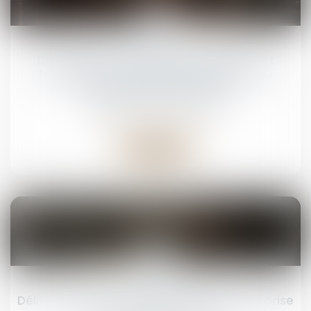
24
févr.
Divulgation de données personnelles et
forces de l’ordre : quand l’exposition au
danger devient un délit
Droit pénal
/
(NPU) Infraction
Lire la suite
17
févr.
Délit d’extorsion et indemnisation : quelle prise