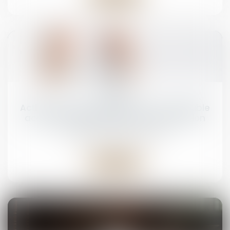
03
mars
Action civile du propriétaire d’un immeuble
acquis postérieurement à sa destruction
Droit pénal
/
(NPU) Infraction
Lire la suite