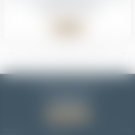
en charge par la CPAM ?
Droit pénal
/
(NPU) Infraction
Lire la suite
...
...
<<
<
8
9
10
11
12
13
14
>
>>
EMMANUELLE FLORENTIN
7 Rue du Dôme
67000 STRASBOURG
Tél :
06 78 65 95 90
Nous localiser