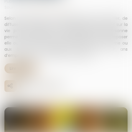
Publié le :
24/02/2025
Source :
www.lemag-juridique.com
Selon l’article 223-1-1 du Code pénal, le fait de révéler, de
diffuser ou de transmettre des informations portant sur la
vie privée, familiale ou professionnelle d’une personne
permettant de l’identifier ou de la localiser afin de l’exposer
elle ou sa famille à un risque d’atteinte à la personne ou
aux biens est passible d’une peine de 3 ans
d’emprisonnement et 45 000 € d’amende...
Lire la suite