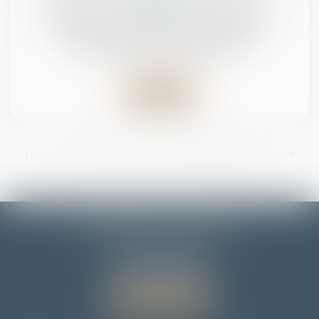
Indivision : quelle indemnisation pour
l’indivisaire qui rembourse seul le prêt ?
Droit de la famille, des personnes et de leur
patrimoine
/
Divorce et séparation
Lire la suite
...
<<
<
12
13
14
15
16
17
18
>
>>
EMMANUELLE FLORENTIN
7 Rue du Dôme
67000 STRASBOURG
Tél :
06 78 65 95 90
Nous localiser