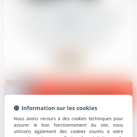
juil.
La nouvelle responsabilité solidaire des
parents séparés du fait de leurs enfants
mineurs
Droit de la famille, des personnes et de leur
patrimoine
/
Divorce et séparation
Lire la suite
04
Information sur les cookies
juil.
Nous avons recours à des cookies techniques pour
Loi Warsmann 24 juin 2024 saisie confiscation
assurer le bon fonctionnement du site, nous
avoirs criminels
utilisons également des cookies soumis à votre