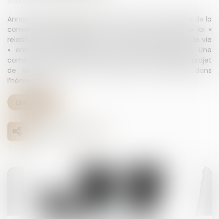
Source :
theconversation.com
Annoncé depuis plus de 18 mois, suite aux conclusions de la
convention citoyenne sur la fin de vie, le projet de loi «
relatif à l’accompagnement des malades et à la fin de vie
» entame cette semaine son parcours législatif. Une
commission parlementaire spéciale a travaillé sur le projet
de loi avant qu’il ne soit soumis aux débats dans
l’hémicycle...
Lire la suite
17