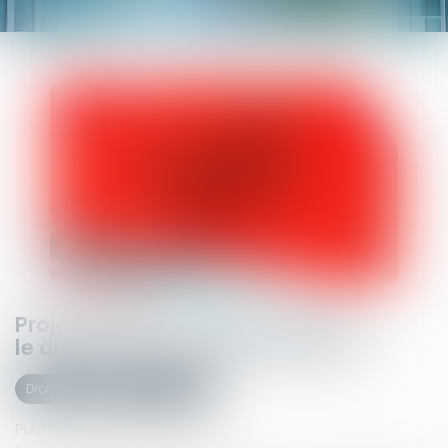
Projet de loi sur « l’aide à mourir » :
le droit pénal oublié des débats ?
Droit pénal
(NPU) Infraction
Publié le :
27/06/2024