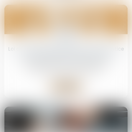
12
juin
Loi du 31 mai 2024 visant à assurer une justice
patrimoniale au sein de la famille
Droit de la famille, des personnes et de leur
patrimoine
/
Divorce et séparation
Lire la suite