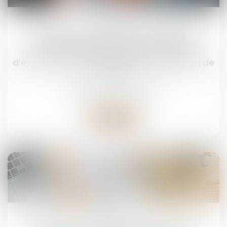
06
juin
Altération du discernement et peine
d’emprisonnement ferme : le juge doit
motiver sa décision eu égard aux faits
d’espèce, à la personnalité et à la situation de
l’auteur
Droit pénal
/
(NPU) Infraction
Lire la suite
05
juin