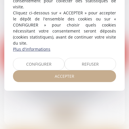
consentement pour collecter des statistiques de
Droit pénal
/
(NPU) Infraction
visite.
Cliquez ci-dessous sur « ACCEPTER » pour accepter
le dépôt de l'ensemble des cookies ou sur «
Lire la suite
CONFIGURER » pour choisir quels cookies
nécessitant votre consentement seront déposés
(cookies statistiques), avant de continuer votre visite
du site.
Plus d'informations
CONFIGURER
REFUSER
27
juin
ACCEPTER
Projet de loi sur « l’aide à mourir » : le droit
pénal oublié des débats ?
Droit pénal
/
(NPU) Infraction
Lire la suite