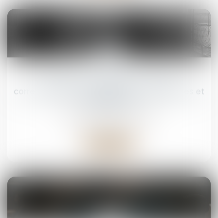
28
juil.
Les détenus ne voteront plus par
correspondance aux élections municipales et
législatives
Droit pénal
/
(NPU) Infraction
Lire la suite