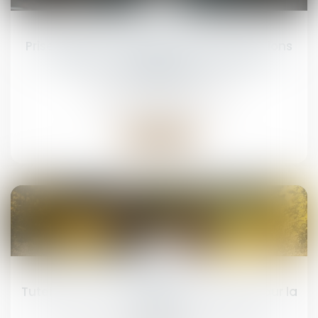
15
juil.
Prise illégale d’intérêts : dernières précisions
sur le point du départ du délai de la
prescription
Droit pénal
/
(NPU) Infraction
Lire la suite
15
juil.
Tutelle et conflit familial : quelle place pour la
famille ?