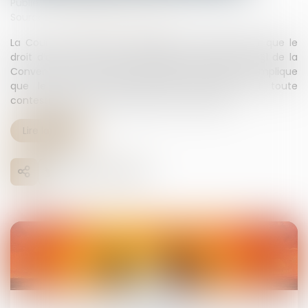
Publié le :
04/08/2025
Source :
www.lemag-juridique.com
La Cour de cassation a rappelé le 2 juillet dernier que le
droit d’accès à un tribunal, garanti par l’article 6 §1 de la
Convention européenne des droits de l’homme, implique
que le juge du fond examine effectivement toute
contestation d’un justiciable, même protégé...
Lire la suite
04
août