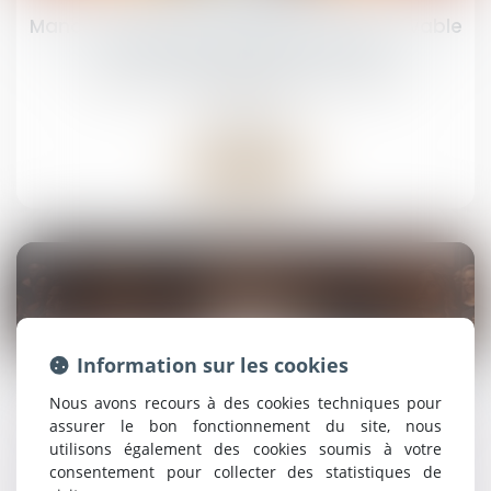
Mandataire spécial : un appel reste recevable
même après la fin du mandat
Droit de la famille, des personnes et de leur
patrimoine
Lire la suite
04
Information sur les cookies
août
Nous avons recours à des cookies techniques pour
Le mandat d’arrêt visant Bachar al-Assad
annulé par la Cour de cassation
assurer le bon fonctionnement du site, nous
utilisons également des cookies soumis à votre
Droit pénal
/
(NPU) Infraction
consentement pour collecter des statistiques de