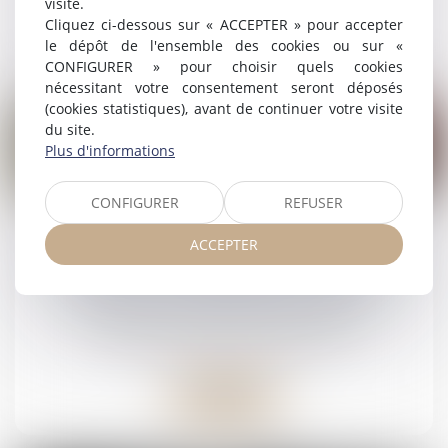
visite.
Cliquez ci-dessous sur « ACCEPTER » pour accepter
Lire la suite
le dépôt de l'ensemble des cookies ou sur «
CONFIGURER » pour choisir quels cookies
nécessitant votre consentement seront déposés
(cookies statistiques), avant de continuer votre visite
du site.
Plus d'informations
29
CONFIGURER
REFUSER
juil.
ACCEPTER
Prestation compensatoire : la date
d’appréciation doit correspondre à la date de
l’arrêt en cas d’appel sur le divorce
Droit de la famille, des personnes et de leur
patrimoine
/
Divorce et séparation
Lire la suite