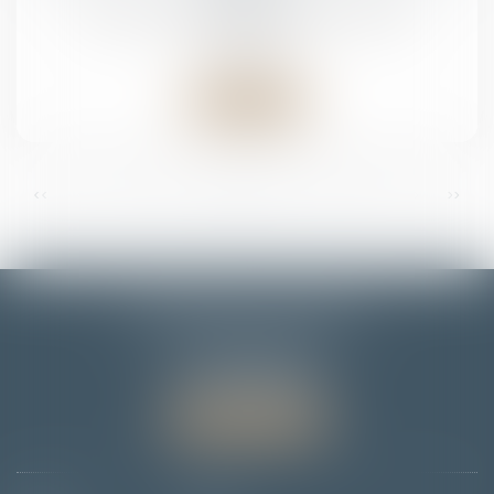
Droit de la famille, des personnes et de leur
patrimoine
Lire la suite
...
...
<<
<
3
4
5
6
7
8
9
>
>>
EMMANUELLE FLORENTIN
7 Rue du Dôme
67000 STRASBOURG
Tél :
06 78 65 95 90
Nous localiser