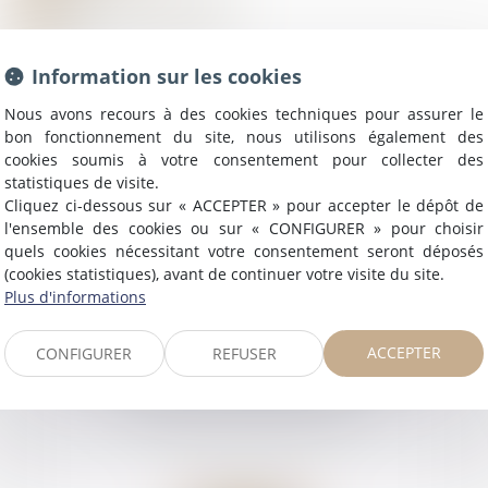
Information sur les cookies
Nous avons recours à des cookies techniques pour assurer le
bon fonctionnement du site, nous utilisons également des
cookies soumis à votre consentement pour collecter des
statistiques de visite.
Cliquez ci-dessous sur « ACCEPTER » pour accepter le dépôt de
l'ensemble des cookies ou sur « CONFIGURER » pour choisir
quels cookies nécessitant votre consentement seront déposés
(cookies statistiques), avant de continuer votre visite du site.
31
Plus d'informations
mars
Préemption et délaissement : retour
ACCEPTER
CONFIGURER
REFUSER
sur la notion d’abus d’autorité
Droit pénal
/
(NPU) Infraction